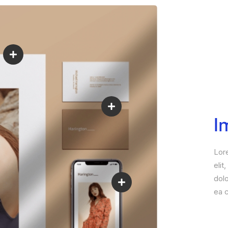
I
Lor
elit
dol
ea 